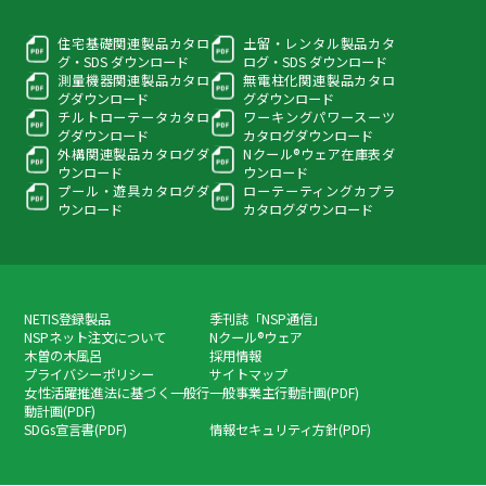
住宅基礎関連製品カタロ
土留・レンタル製品カタ
グ・
SDS ダウンロード
ログ・
SDS ダウンロード
測量機器関連製品カタロ
無電柱化関連製品カタロ
グ
ダウンロード
グ
ダウンロード
チルトローテータカタロ
ワーキングパワースーツ
グ
ダウンロード
カタログダウンロード
外構関連製品カタログ
ダ
Nクール®ウェア在庫表
ダ
ウンロード
ウンロード
プール・遊具カタログ
ダ
ローテーティングカプラ
ウンロード
カタログダウンロード
NETIS登録製品
季刊誌「NSP通信」
NSPネット注文について
Nクール®ウェア
木曽の木風呂
採用情報
プライバシーポリシー
サイトマップ
女性活躍推進法に基づく一般行
一般事業主行動計画(PDF)
動計画(PDF)
SDGs宣言書(PDF)
情報セキュリティ方針(PDF)