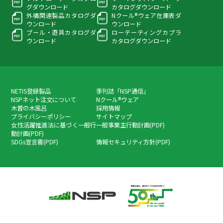
グ
ダウンロード
カタログダウンロード
外構関連製品カタログ
ダ
Nクール®ウェア在庫表
ダ
ウンロード
ウンロード
プール・遊具カタログ
ダ
ローテーティングカプラ
ウンロード
カタログダウンロード
NETIS登録製品
季刊誌「NSP通信」
NSPネット注文について
Nクール®ウェア
木曽の木風呂
採用情報
プライバシーポリシー
サイトマップ
女性活躍推進法に基づく一般行
一般事業主行動計画(PDF)
動計画(PDF)
SDGs宣言書(PDF)
情報セキュリティ方針(PDF)