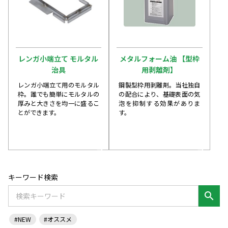
レンガ小端立て モルタル
メタルフォーム油 【型枠
治具
用剥離剤】
レンガ小端立て用のモルタル
鋼製型枠用剥離剤。当社独自
枠。誰でも簡単にモルタルの
の配合により、基礎表面の気
厚みと大きさを均一に盛るこ
泡を抑制する効果がありま
とができます。
す。
arrow_forward
arrow_forward
キーワード検索
search
#NEW
#オススメ