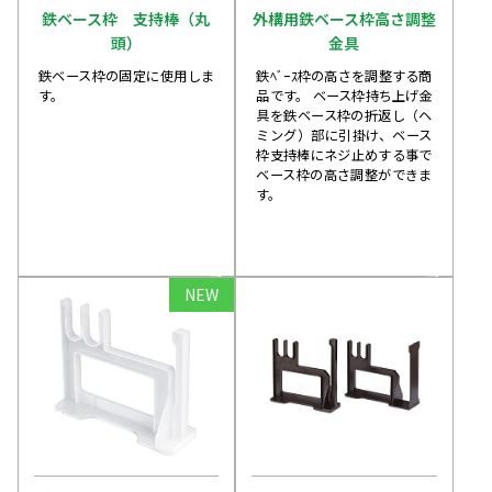
鉄ベース枠 支持棒（丸
外構用鉄ベース枠高さ調整
頭）
金具
鉄ベース枠の固定に使用しま
鉄ﾍﾞｰｽ枠の高さを調整する商
す。
品です。 ベース枠持ち上げ金
具を鉄ベース枠の折返し（ヘ
ミング）部に引掛け、ベース
枠支持棒にネジ止めする事で
ベース枠の高さ調整ができま
す。
arrow_forward
arrow_forward
NEW