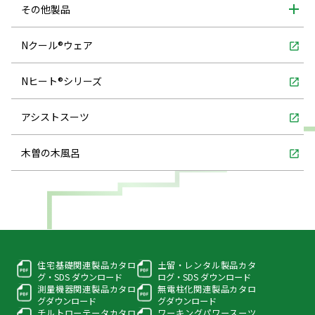
その他製品
Nクール®ウェア
open_in_new
Nヒート®シリーズ
open_in_new
アシストスーツ
open_in_new
木曽の木風呂
open_in_new
住宅基礎関連製品カタロ
土留・レンタル製品カタ
グ・
SDS ダウンロード
ログ・
SDS ダウンロード
測量機器関連製品カタロ
無電柱化関連製品カタロ
グ
ダウンロード
グ
ダウンロード
チルトローテータカタロ
ワーキングパワースーツ