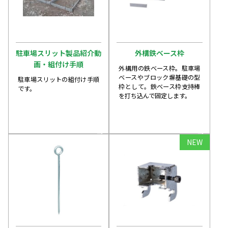
駐車場スリット製品紹介動
外構鉄ベース枠
画・組付け手順
外構用の鉄ベース枠。駐車場
ベースやブロック塀基礎の型
駐車場スリットの組付け手順
枠として。鉄ベース枠支持棒
です。
を打ち込んで固定します。
arrow_forward
arrow_forward
NEW