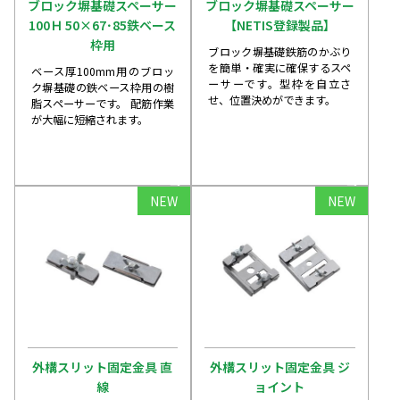
ブロック塀基礎スペーサー
ブロック塀基礎スペーサー
100Ｈ 50×67･85鉄ベース
【NETIS登録製品】
枠用
ブロック塀基礎鉄筋のかぶり
を簡単・確実に確保するスペ
ベース厚100mm用のブロッ
ーサーです。型枠を自立さ
ク塀基礎の鉄ベース枠用の樹
せ、位置決めができます。
脂スペーサーです。 配筋作業
が大幅に短縮されます。
arrow_forward
arrow_forward
NEW
NEW
外構スリット固定金具 直
外構スリット固定金具 ジ
線
ョイント