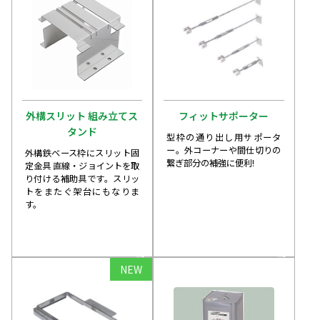
外構スリット 組み立てス
フィットサポーター
タンド
型枠の通り出し用サポータ
ー。外コーナーや間仕切りの
外構鉄ベース枠にスリット固
繋ぎ部分の補強に便利!
定金具 直線・ジョイントを取
り付ける補助具です。スリッ
トをまたぐ架台にもなりま
す。
arrow_forward
arrow_forward
NEW