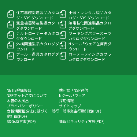
住宅基礎関連製品カタロ
土留・レンタル製品カタ
グ・
SDS ダウンロード
ログ・
SDS ダウンロード
測量機器関連製品カタロ
無電柱化関連製品カタロ
グ
ダウンロード
グ
ダウンロード
チルトローテータカタロ
ワーキングパワースーツ
グ
ダウンロード
カタログダウンロード
外構関連製品カタログ
ダ
Nクール®ウェア在庫表
ダ
ウンロード
ウンロード
プール・遊具カタログ
ダ
ローテーティングカプラ
ウンロード
カタログダウンロード
NETIS登録製品
季刊誌「NSP通信」
NSPネット注文について
Nクール®ウェア
木曽の木風呂
採用情報
プライバシーポリシー
サイトマップ
女性活躍推進法に基づく一般行
一般事業主行動計画(PDF)
動計画(PDF)
SDGs宣言書(PDF)
情報セキュリティ方針(PDF)