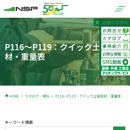
P116～P119：クイック土留部
材・重量表
home
HOME
カタログ・資料
P116～P119：クイック土留部材・重量表
キーワード検索