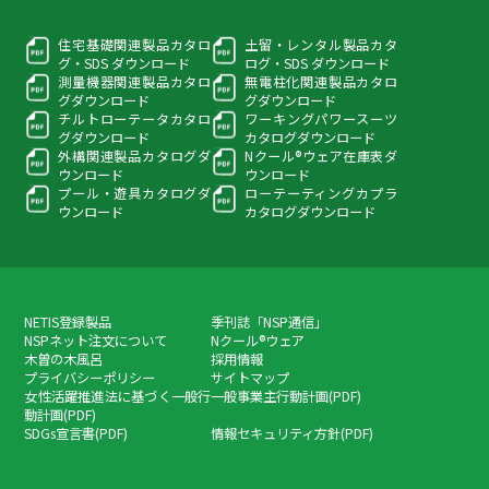
住宅基礎関連製品カタロ
土留・レンタル製品カタ
グ・
SDS ダウンロード
ログ・
SDS ダウンロード
測量機器関連製品カタロ
無電柱化関連製品カタロ
グ
ダウンロード
グ
ダウンロード
チルトローテータカタロ
ワーキングパワースーツ
グ
ダウンロード
カタログダウンロード
外構関連製品カタログ
ダ
Nクール®ウェア在庫表
ダ
ウンロード
ウンロード
プール・遊具カタログ
ダ
ローテーティングカプラ
ウンロード
カタログダウンロード
NETIS登録製品
季刊誌「NSP通信」
NSPネット注文について
Nクール®ウェア
木曽の木風呂
採用情報
プライバシーポリシー
サイトマップ
女性活躍推進法に基づく一般行
一般事業主行動計画(PDF)
動計画(PDF)
SDGs宣言書(PDF)
情報セキュリティ方針(PDF)