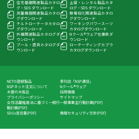
住宅基礎関連製品カタロ
土留・レンタル製品カタ
グ・
SDS ダウンロード
ログ・
SDS ダウンロード
測量機器関連製品カタロ
無電柱化関連製品カタロ
グ
ダウンロード
グ
ダウンロード
チルトローテータカタロ
ワーキングパワースーツ
グ
ダウンロード
カタログダウンロード
外構関連製品カタログ
ダ
Nクール®ウェア在庫表
ダ
ウンロード
ウンロード
プール・遊具カタログ
ダ
ローテーティングカプラ
ウンロード
カタログダウンロード
NETIS登録製品
季刊誌「NSP通信」
NSPネット注文について
Nクール®ウェア
木曽の木風呂
採用情報
プライバシーポリシー
サイトマップ
女性活躍推進法に基づく一般行
一般事業主行動計画(PDF)
動計画(PDF)
SDGs宣言書(PDF)
情報セキュリティ方針(PDF)