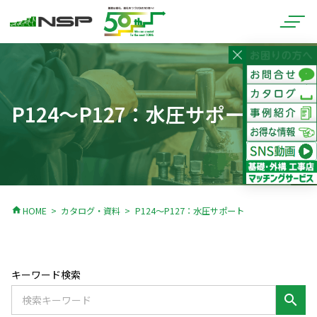
P124～P127：水圧サポート
home
HOME
カタログ・資料
P124～P127：水圧サポート
キーワード検索
search