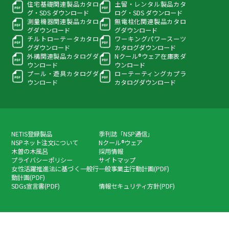
住宅基礎関連製品カタロ
土留・レンタル製品カタ
グ・
SDS ダウンロード
ログ・
SDS ダウンロード
測量機器関連製品カタロ
無電柱化関連製品カタロ
グ
ダウンロード
グ
ダウンロード
チルトローテータカタロ
ワーキングパワースーツ
グ
ダウンロード
カタログダウンロード
外構関連製品カタログ
ダ
Nクール®ウェア在庫表
ダ
ウンロード
ウンロード
プール・遊具カタログ
ダ
ローテーティングカプラ
ウンロード
カタログダウンロード
NETIS登録製品
季刊誌「NSP通信」
NSPネット注文について
Nクール®ウェア
木曽の木風呂
採用情報
プライバシーポリシー
サイトマップ
女性活躍推進法に基づく一般行
一般事業主行動計画(PDF)
動計画(PDF)
SDGs宣言書(PDF)
情報セキュリティ方針(PDF)