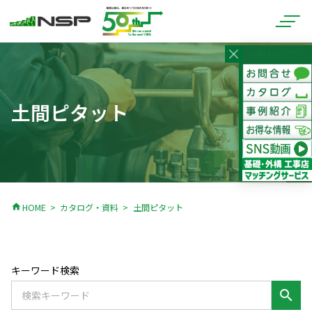
土間ピタット
home
HOME
カタログ・資料
土間ピタット
キーワード検索
search