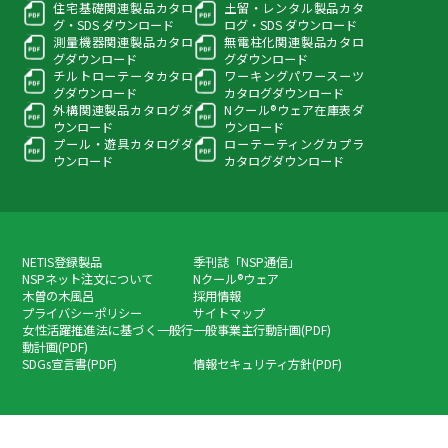
住宅基礎関連製品カタロ
土留・レンタル製品カタ
グ・
SDS ダウンロード
ログ・
SDS ダウンロード
測量機器関連製品カタロ
無電柱化関連製品カタロ
グ
ダウンロード
グ
ダウンロード
チルトローテータカタロ
ワーキングパワースーツ
グ
ダウンロード
カタログダウンロード
外構関連製品カタログ
ダ
Nクール®ウェア在庫表
ダ
ウンロード
ウンロード
プール・遊具カタログ
ダ
ローテーティングカプラ
ウンロード
カタログダウンロード
NETIS登録製品
季刊誌「NSP通信」
NSPネット注文について
Nクール®ウェア
木曽の木風呂
採用情報
プライバシーポリシー
サイトマップ
女性活躍推進法に基づく一般行
一般事業主行動計画(PDF)
動計画(PDF)
SDGs宣言書(PDF)
情報セキュリティ方針(PDF)