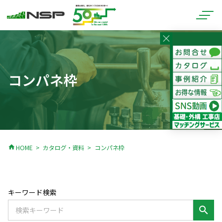
コンパネ枠
home
HOME
カタログ・資料
コンパネ枠
キーワード検索
search