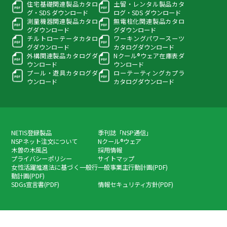
住宅基礎関連製品カタロ
土留・レンタル製品カタ
グ・
SDS ダウンロード
ログ・
SDS ダウンロード
測量機器関連製品カタロ
無電柱化関連製品カタロ
グ
ダウンロード
グ
ダウンロード
チルトローテータカタロ
ワーキングパワースーツ
グ
ダウンロード
カタログダウンロード
外構関連製品カタログ
ダ
Nクール®ウェア在庫表
ダ
ウンロード
ウンロード
プール・遊具カタログ
ダ
ローテーティングカプラ
ウンロード
カタログダウンロード
NETIS登録製品
季刊誌「NSP通信」
NSPネット注文について
Nクール®ウェア
木曽の木風呂
採用情報
プライバシーポリシー
サイトマップ
女性活躍推進法に基づく一般行
一般事業主行動計画(PDF)
動計画(PDF)
SDGs宣言書(PDF)
情報セキュリティ方針(PDF)