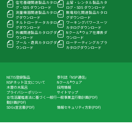
住宅基礎関連製品カタロ
土留・レンタル製品カタ
グ・
SDS ダウンロード
ログ・
SDS ダウンロード
測量機器関連製品カタロ
無電柱化関連製品カタロ
グ
ダウンロード
グ
ダウンロード
チルトローテータカタロ
ワーキングパワースーツ
グ
ダウンロード
カタログダウンロード
外構関連製品カタログ
ダ
Nクール®ウェア在庫表
ダ
ウンロード
ウンロード
プール・遊具カタログ
ダ
ローテーティングカプラ
ウンロード
カタログダウンロード
NETIS登録製品
季刊誌「NSP通信」
NSPネット注文について
Nクール®ウェア
木曽の木風呂
採用情報
プライバシーポリシー
サイトマップ
女性活躍推進法に基づく一般行
一般事業主行動計画(PDF)
動計画(PDF)
SDGs宣言書(PDF)
情報セキュリティ方針(PDF)