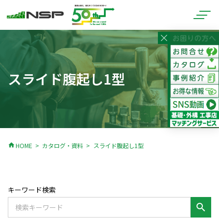
スライド腹起し1型
home
HOME
カタログ・資料
スライド腹起し1型
キーワード検索
search