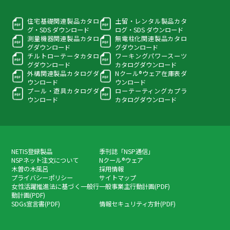
住宅基礎関連製品カタロ
土留・レンタル製品カタ
グ・
SDS ダウンロード
ログ・
SDS ダウンロード
測量機器関連製品カタロ
無電柱化関連製品カタロ
グ
ダウンロード
グ
ダウンロード
チルトローテータカタロ
ワーキングパワースーツ
グ
ダウンロード
カタログダウンロード
外構関連製品カタログ
ダ
Nクール®ウェア在庫表
ダ
ウンロード
ウンロード
プール・遊具カタログ
ダ
ローテーティングカプラ
ウンロード
カタログダウンロード
NETIS登録製品
季刊誌「NSP通信」
NSPネット注文について
Nクール®ウェア
木曽の木風呂
採用情報
プライバシーポリシー
サイトマップ
女性活躍推進法に基づく一般行
一般事業主行動計画(PDF)
動計画(PDF)
SDGs宣言書(PDF)
情報セキュリティ方針(PDF)