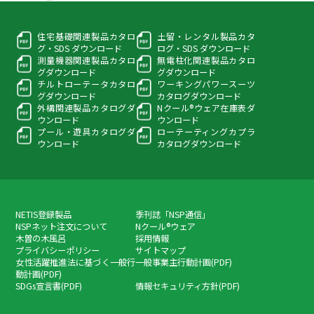
住宅基礎関連製品カタロ
土留・レンタル製品カタ
グ・
SDS ダウンロード
ログ・
SDS ダウンロード
測量機器関連製品カタロ
無電柱化関連製品カタロ
グ
ダウンロード
グ
ダウンロード
チルトローテータカタロ
ワーキングパワースーツ
グ
ダウンロード
カタログダウンロード
外構関連製品カタログ
ダ
Nクール®ウェア在庫表
ダ
ウンロード
ウンロード
プール・遊具カタログ
ダ
ローテーティングカプラ
ウンロード
カタログダウンロード
NETIS登録製品
季刊誌「NSP通信」
NSPネット注文について
Nクール®ウェア
木曽の木風呂
採用情報
プライバシーポリシー
サイトマップ
女性活躍推進法に基づく一般行
一般事業主行動計画(PDF)
動計画(PDF)
SDGs宣言書(PDF)
情報セキュリティ方針(PDF)