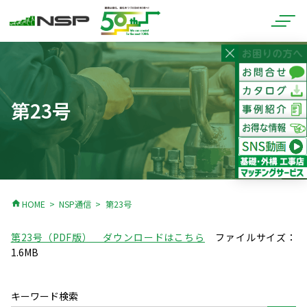
第23号
home
HOME
NSP通信
第23号
第23号（PDF版） ダウンロードはこちら
ファイルサイズ：
1.6MB
キーワード検索