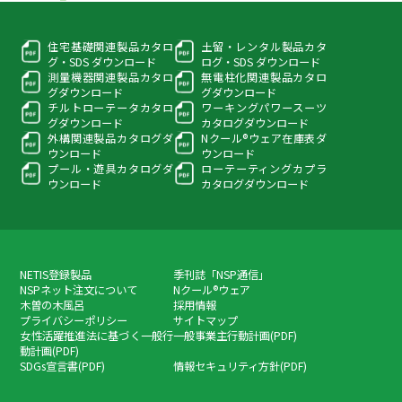
住宅基礎関連製品カタロ
土留・レンタル製品カタ
グ・
SDS ダウンロード
ログ・
SDS ダウンロード
測量機器関連製品カタロ
無電柱化関連製品カタロ
グ
ダウンロード
グ
ダウンロード
チルトローテータカタロ
ワーキングパワースーツ
グ
ダウンロード
カタログダウンロード
外構関連製品カタログ
ダ
Nクール®ウェア在庫表
ダ
ウンロード
ウンロード
プール・遊具カタログ
ダ
ローテーティングカプラ
ウンロード
カタログダウンロード
NETIS登録製品
季刊誌「NSP通信」
NSPネット注文について
Nクール®ウェア
木曽の木風呂
採用情報
プライバシーポリシー
サイトマップ
女性活躍推進法に基づく一般行
一般事業主行動計画(PDF)
動計画(PDF)
SDGs宣言書(PDF)
情報セキュリティ方針(PDF)