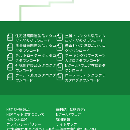
住宅基礎関連製品カタロ
土留・レンタル製品カタ
グ・
SDS ダウンロード
ログ・
SDS ダウンロード
測量機器関連製品カタロ
無電柱化関連製品カタロ
グ
ダウンロード
グ
ダウンロード
チルトローテータカタロ
ワーキングパワースーツ
グ
ダウンロード
カタログダウンロード
外構関連製品カタログ
ダ
Nクール®ウェア在庫表
ダ
ウンロード
ウンロード
プール・遊具カタログ
ダ
ローテーティングカプラ
ウンロード
カタログダウンロード
NETIS登録製品
季刊誌「NSP通信」
NSPネット注文について
Nクール®ウェア
木曽の木風呂
採用情報
プライバシーポリシー
サイトマップ
女性活躍推進法に基づく一般行
一般事業主行動計画(PDF)