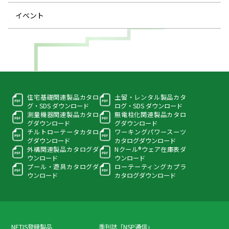
イベント
住宅基礎関連製品カタロ
土留・レンタル製品カタ
グ・
SDS ダウンロード
ログ・
SDS ダウンロード
測量機器関連製品カタロ
無電柱化関連製品カタロ
グ
ダウンロード
グ
ダウンロード
チルトローテータカタロ
ワーキングパワースーツ
グ
ダウンロード
カタログダウンロード
外構関連製品カタログ
ダ
Nクール®ウェア在庫表
ダ
ウンロード
ウンロード
プール・遊具カタログ
ダ
ローテーティングカプラ
ウンロード
カタログダウンロード
NETIS登録製品
季刊誌「NSP通信」