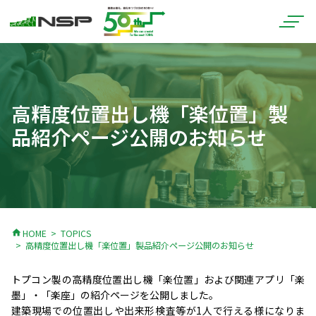
高精度位置出し機「楽位置」製
品紹介ページ公開のお知らせ
home
HOME
TOPICS
高精度位置出し機「楽位置」製品紹介ページ公開のお知らせ
トプコン製の高精度位置出し機「楽位置」および関連アプリ「楽
墨」・「楽座」の紹介ページを公開しました。
建築現場での位置出しや出来形検査等が1人で行える様になりま