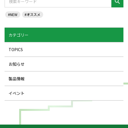
search
#NEW
#オススメ
カテゴリー
TOPICS
お知らせ
製品情報
イベント