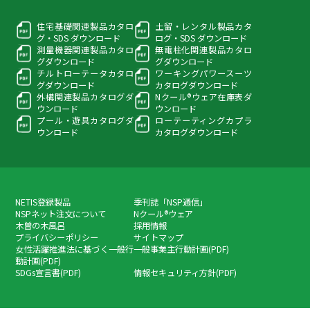
住宅基礎関連製品カタロ
土留・レンタル製品カタ
グ・
SDS ダウンロード
ログ・
SDS ダウンロード
測量機器関連製品カタロ
無電柱化関連製品カタロ
グ
ダウンロード
グ
ダウンロード
チルトローテータカタロ
ワーキングパワースーツ
グ
ダウンロード
カタログダウンロード
外構関連製品カタログ
ダ
Nクール®ウェア在庫表
ダ
ウンロード
ウンロード
プール・遊具カタログ
ダ
ローテーティングカプラ
ウンロード
カタログダウンロード
NETIS登録製品
季刊誌「NSP通信」
NSPネット注文について
Nクール®ウェア
木曽の木風呂
採用情報
プライバシーポリシー
サイトマップ
女性活躍推進法に基づく一般行
一般事業主行動計画(PDF)
動計画(PDF)
SDGs宣言書(PDF)
情報セキュリティ方針(PDF)