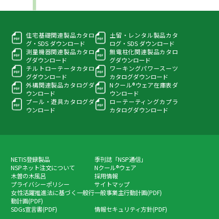
住宅基礎関連製品カタロ
土留・レンタル製品カタ
グ・
SDS ダウンロード
ログ・
SDS ダウンロード
測量機器関連製品カタロ
無電柱化関連製品カタロ
グ
ダウンロード
グ
ダウンロード
チルトローテータカタロ
ワーキングパワースーツ
グ
ダウンロード
カタログダウンロード
外構関連製品カタログ
ダ
Nクール®ウェア在庫表
ダ
ウンロード
ウンロード
プール・遊具カタログ
ダ
ローテーティングカプラ
ウンロード
カタログダウンロード
NETIS登録製品
季刊誌「NSP通信」
NSPネット注文について
Nクール®ウェア
木曽の木風呂
採用情報
プライバシーポリシー
サイトマップ
女性活躍推進法に基づく一般行
一般事業主行動計画(PDF)
動計画(PDF)
SDGs宣言書(PDF)
情報セキュリティ方針(PDF)