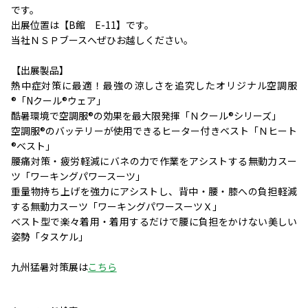
です。
出展位置は【B館 E-11】です。
当社ＮＳＰブースへぜひお越しください。
【出展製品】
熱中症対策に最適！最強の涼しさを追究したオリジナル空調服
®「Nクール®ウェア」
酷暑環境で空調服®の効果を最大限発揮「Ｎクール®シリーズ」
空調服®のバッテリーが使用できるヒーター付きベスト「Ｎヒート
®ベスト」
腰痛対策・疲労軽減にバネの力で作業をアシストする無動力スー
ツ「ワーキングパワースーツ」
重量物持ち上げを強力にアシストし、背中・腰・膝への負担軽減
する無動力スーツ「ワーキングパワースーツＸ」
ベスト型で楽々着用・着用するだけで腰に負担をかけない美しい
姿勢「タスケル」
九州猛暑対策展は
こちら