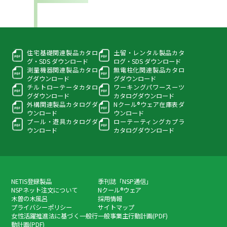
住宅基礎関連製品カタロ
土留・レンタル製品カタ
グ・
SDS ダウンロード
ログ・
SDS ダウンロード
測量機器関連製品カタロ
無電柱化関連製品カタロ
グ
ダウンロード
グ
ダウンロード
チルトローテータカタロ
ワーキングパワースーツ
グ
ダウンロード
カタログダウンロード
外構関連製品カタログ
ダ
Nクール®ウェア在庫表
ダ
ウンロード
ウンロード
プール・遊具カタログ
ダ
ローテーティングカプラ
ウンロード
カタログダウンロード
NETIS登録製品
季刊誌「NSP通信」
NSPネット注文について
Nクール®ウェア
木曽の木風呂
採用情報
プライバシーポリシー
サイトマップ
女性活躍推進法に基づく一般行
一般事業主行動計画(PDF)
動計画(PDF)