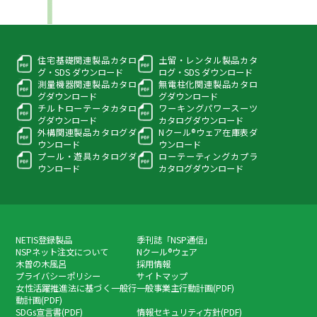
住宅基礎関連製品カタロ
土留・レンタル製品カタ
グ・
SDS ダウンロード
ログ・
SDS ダウンロード
測量機器関連製品カタロ
無電柱化関連製品カタロ
グ
ダウンロード
グ
ダウンロード
チルトローテータカタロ
ワーキングパワースーツ
グ
ダウンロード
カタログダウンロード
外構関連製品カタログ
ダ
Nクール®ウェア在庫表
ダ
ウンロード
ウンロード
プール・遊具カタログ
ダ
ローテーティングカプラ
ウンロード
カタログダウンロード
NETIS登録製品
季刊誌「NSP通信」
NSPネット注文について
Nクール®ウェア
木曽の木風呂
採用情報
プライバシーポリシー
サイトマップ
女性活躍推進法に基づく一般行
一般事業主行動計画(PDF)
動計画(PDF)
SDGs宣言書(PDF)
情報セキュリティ方針(PDF)