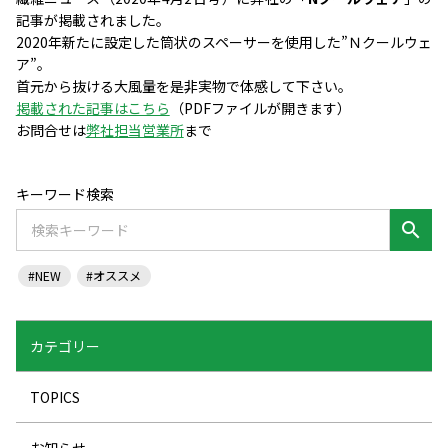
記事が掲載されました。
2020年新たに設定した筒状のスペーサーを使用した”Ｎクールウェ
ア”。
首元から抜ける大風量を是非実物で体感して下さい。
掲載された記事はこちら
（PDFファイルが開きます）
お問合せは
弊社担当営業所
まで
キーワード検索
search
#NEW
#オススメ
カテゴリー
TOPICS