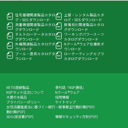
住宅基礎関連製品カタロ
土留・レンタル製品カタ
グ・
SDS ダウンロード
ログ・
SDS ダウンロード
測量機器関連製品カタロ
無電柱化関連製品カタロ
グ
ダウンロード
グ
ダウンロード
チルトローテータカタロ
ワーキングパワースーツ
グ
ダウンロード
カタログダウンロード
外構関連製品カタログ
ダ
Nクール®ウェア在庫表
ダ
ウンロード
ウンロード
プール・遊具カタログ
ダ
ローテーティングカプラ
ウンロード
カタログダウンロード
NETIS登録製品
季刊誌「NSP通信」
NSPネット注文について
Nクール®ウェア
木曽の木風呂
採用情報
プライバシーポリシー
サイトマップ
女性活躍推進法に基づく一般行
一般事業主行動計画(PDF)
動計画(PDF)
SDGs宣言書(PDF)
情報セキュリティ方針(PDF)