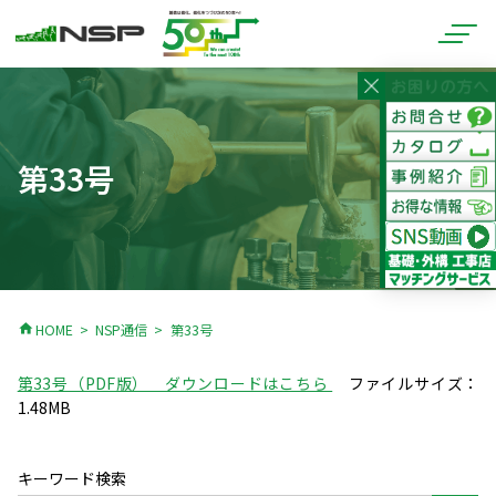
第33号
home
HOME
NSP通信
第33号
第33号（PDF版） ダウンロードはこちら
ファイルサイズ：
1.48MB
キーワード検索