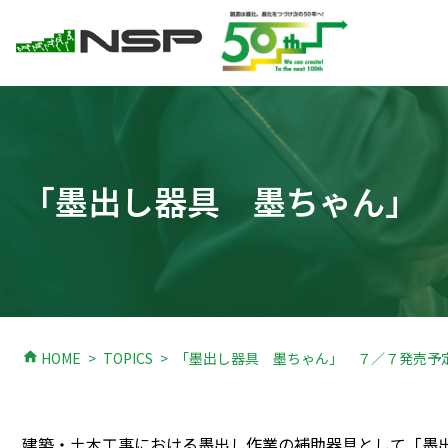
「墨出し器具 墨ちゃん」
home
HOME
TOPICS
「墨出し器具 墨ちゃん」 ７／７発売予
建築・土木工事における墨出し作業の補助器具として「墨