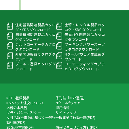
住宅基礎関連製品カタロ
土留・レンタル製品カタ
グ・
SDS ダウンロード
ログ・
SDS ダウンロード
測量機器関連製品カタロ
無電柱化関連製品カタロ
グ
ダウンロード
グ
ダウンロード
チルトローテータカタロ
ワーキングパワースーツ
グ
ダウンロード
カタログダウンロード
外構関連製品カタログ
ダ
Nクール®ウェア在庫表
ダ
ウンロード
ウンロード
プール・遊具カタログ
ダ
ローテーティングカプラ
ウンロード
カタログダウンロード
NETIS登録製品
季刊誌「NSP通信」
NSPネット注文について
Nクール®ウェア
木曽の木風呂
採用情報
プライバシーポリシー
サイトマップ
女性活躍推進法に基づく一般行
一般事業主行動計画(PDF)
動計画(PDF)
SDGs宣言書(PDF)
情報セキュリティ方針(PDF)