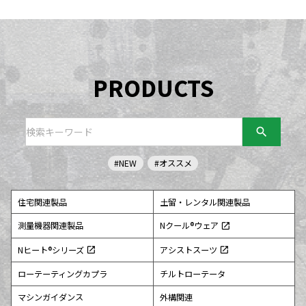
PRODUCTS
search
#NEW
#オススメ
住宅関連製品
土留・レンタル関連製品
測量機器関連製品
Nクール®ウェア
open_in_new
Nヒート®シリーズ
アシストスーツ
open_in_new
open_in_new
ローテーティングカプラ
チルトローテータ
マシンガイダンス
外構関連