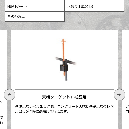
NSP Fシート
木曽の木風呂
open_in_new
その他製品
arrow_back
arrow_forward
天端ターゲットⅡ縦筋用
ト
基礎天端レベル出し治具。コンクリート天端と基礎天端のレベ
ガ
ル出しが同時に高精度で行えます。
口
で
行