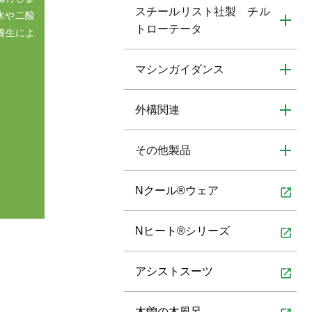
スチールリスト社製 チル
水や二酸
トローテータ
養生によ
マシンガイダンス
外構関連
その他製品
Nクール®ウェア
open_in_new
Nヒート®シリーズ
open_in_new
アシストスーツ
open_in_new
木曽の木風呂