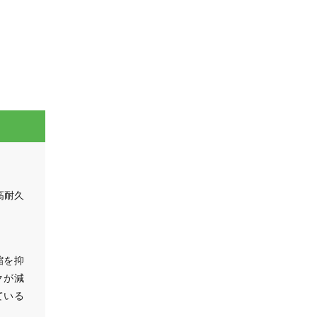
高耐久
縮を抑
クが減
ている