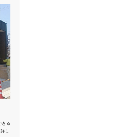
できる
に詳し