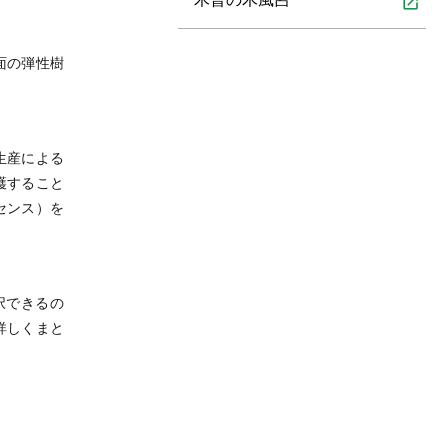
open_in_new
面の弾性樹
生産による
護すること
センス）を
択できるの
詳しくまと