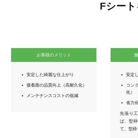
Fシー
お客様のメリット
安定した綺麗な仕上がり
安定
接着面の品質向上（高耐久化）
コン
化）
メンテナンスコストの低減
省力
先張り工
ば、型枠
て、型枠