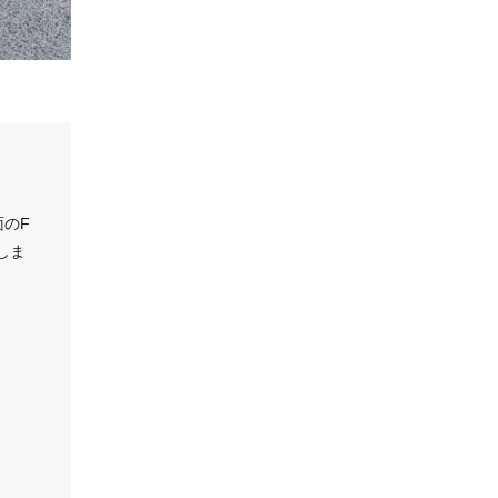
のF
しま