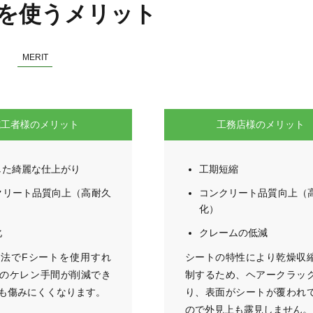
トを使うメリット
MERIT
施工者様のメリット
工務店様のメリット
した綺麗な仕上がり
工期短縮
クリート品質向上（高耐久
コンクリート品質向上（
化）
化
クレームの低減
法でFシートを使用すれ
シートの特性により乾燥収
のケレン手間が削減でき
制するため、ヘアークラッ
も傷みにくくなります。
り、表面がシートが覆われ
ので外見上も露見しません。