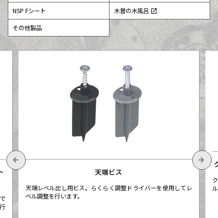
NSP Fシート
木曽の木風呂
open_in_new
その他製品
arrow_back
arrow_forward
天端ビス
ト
ク
天端レベル出し用ビス。らくらく調整ドライバーを使用してレ
ル
ベル調整を行います。
で
行