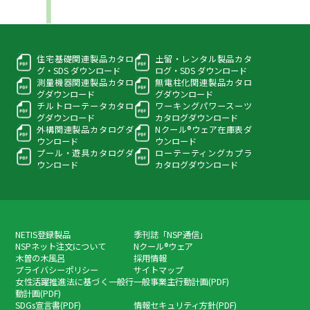
住宅基礎関連製品カタロ
土留・レンタル製品カタ
グ・
SDS ダウンロード
ログ・
SDS ダウンロード
測量機器関連製品カタロ
無電柱化関連製品カタロ
グ
ダウンロード
グ
ダウンロード
チルトローテータカタロ
ワーキングパワースーツ
グ
ダウンロード
カタログダウンロード
外構関連製品カタログ
ダ
Nクール®ウェア在庫表
ダ
ウンロード
ウンロード
プール・遊具カタログ
ダ
ローテーティングカプラ
ウンロード
カタログダウンロード
NETIS登録製品
季刊誌「NSP通信」
NSPネット注文について
Nクール®ウェア
木曽の木風呂
採用情報
プライバシーポリシー
サイトマップ
女性活躍推進法に基づく一般行
一般事業主行動計画(PDF)
動計画(PDF)
SDGs宣言書(PDF)
情報セキュリティ方針(PDF)