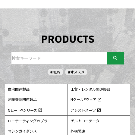
PRODUCTS
search
#NEW
#オススメ
住宅関連製品
土留・レンタル関連製品
測量機器関連製品
Nクール®ウェア
open_in_new
Nヒート®シリーズ
アシストスーツ
open_in_new
open_in_new
ローテーティングカプラ
チルトローテータ
マシンガイダンス
外構関連