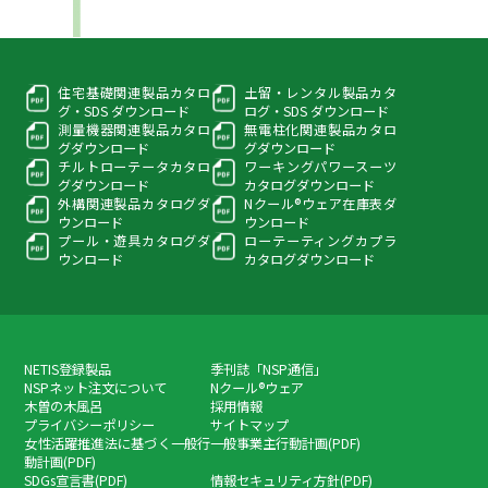
住宅基礎関連製品カタロ
土留・レンタル製品カタ
グ・
SDS ダウンロード
ログ・
SDS ダウンロード
測量機器関連製品カタロ
無電柱化関連製品カタロ
グ
ダウンロード
グ
ダウンロード
チルトローテータカタロ
ワーキングパワースーツ
グ
ダウンロード
カタログダウンロード
外構関連製品カタログ
ダ
Nクール®ウェア在庫表
ダ
ウンロード
ウンロード
プール・遊具カタログ
ダ
ローテーティングカプラ
ウンロード
カタログダウンロード
NETIS登録製品
季刊誌「NSP通信」
NSPネット注文について
Nクール®ウェア
木曽の木風呂
採用情報
プライバシーポリシー
サイトマップ
女性活躍推進法に基づく一般行
一般事業主行動計画(PDF)
動計画(PDF)
SDGs宣言書(PDF)
情報セキュリティ方針(PDF)