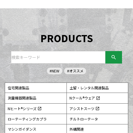
PRODUCTS
search
#NEW
#オススメ
住宅関連製品
土留・レンタル関連製品
測量機器関連製品
Nクール®ウェア
open_in_new
Nヒート®シリーズ
アシストスーツ
open_in_new
open_in_new
ローテーティングカプラ
チルトローテータ
マシンガイダンス
外構関連