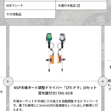
NSP Fシート
木曽の木風呂
open_in_new
その他製品
組
arrow_back
arrow_forward
6
NSP天端オート調整ドライバー「ぴたドラ」(0セット
ブ
大
受光器付き) TAS-02 B
天端ターゲットや天端ビスの高さを自動調整するドライバーで
す。誰でも簡単に1.5mm以内の高精度なレベル出しが簡単に行
えます。