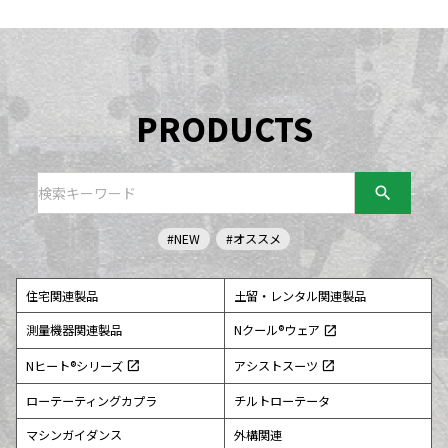
PRODUCTS
search
#NEW
#オススメ
住宅関連製品
土留・レンタル関連製品
測量機器関連製品
Nクール®ウェア
open_in_new
Nヒート®シリーズ
アシストスーツ
open_in_new
open_in_new
ローテーティングカプラ
チルトローテータ
マシンガイダンス
外構関連