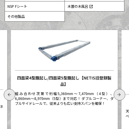
NSP Fシート
木曽の木風呂
open_in_new
その他製品
四面梁4型腹起し/四面梁5型腹起し【NETIS旧登録製
品】
組み合わせ次第で桁幅5,360mm～7,470mm（4型）、
arrow_back
arrow_forward
】
6,860mm～8,970mm（5型）まで対応！ ダブルコーナー、ダ
ブルサイドレールで、従来よりも広い支持スパンを確保！
ネ
天
ベ