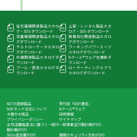
住宅基礎関連製品カタロ
土留・レンタル製品カタ
グ・
SDS ダウンロード
ログ・
SDS ダウンロード
測量機器関連製品カタロ
無電柱化関連製品カタロ
グ
ダウンロード
グ
ダウンロード
チルトローテータカタロ
ワーキングパワースーツ
グ
ダウンロード
カタログダウンロード
外構関連製品カタログ
ダ
Nクール®ウェア在庫表
ダ
ウンロード
ウンロード
プール・遊具カタログ
ダ
ローテーティングカプラ
ウンロード
カタログダウンロード
NETIS登録製品
季刊誌「NSP通信」
NSPネット注文について
Nクール®ウェア
木曽の木風呂
採用情報
プライバシーポリシー
サイトマップ
女性活躍推進法に基づく一般行
一般事業主行動計画(PDF)
動計画(PDF)
SDGs宣言書(PDF)
情報セキュリティ方針(PDF)