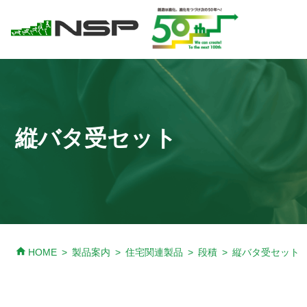
縦バタ受セット
home
HOME
製品案内
住宅関連製品
段積
縦バタ受セット