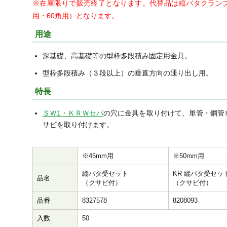
※在庫限りで販売終了となります。代替品は縦バタクランプ
用・60角用）となります。
用途
深基礎、高基礎等の型枠多段積み固定用金具。
型枠多段積み（３段以上）の垂直方向の通り出し用。
特長
ＳＷ1・ＫＲＷセパ
の穴に金具を取り付けて、単管・鋼管
サビを取り付けます。
※45mm用
※50mm用
縦バタ受セット
KR 縦バタ受セッ
品名
（クサビ付）
（クサビ付）
品番
8327578
8208093
入数
50