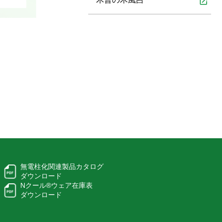
open_in_new
無電柱化関連製品カタログ
ダウンロード
Nクール®ウェア在庫表
ダウンロード