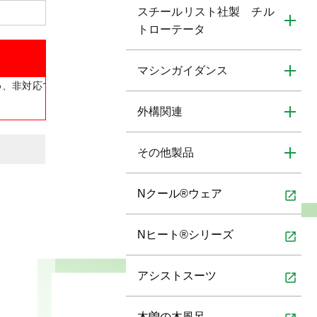
スチールリスト社製 チル
トローテータ
マシンガイダンス
め、非対応で
外構関連
その他製品
Nクール®ウェア
open_in_new
Nヒート®シリーズ
open_in_new
アシストスーツ
open_in_new
木曽の木風呂