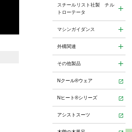
スチールリスト社製 チル
トローテータ
マシンガイダンス
外構関連
その他製品
Nクール®ウェア
open_in_new
Nヒート®シリーズ
open_in_new
アシストスーツ
open_in_new
木曽の木風呂