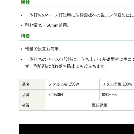
用途
一体打ちのベース打設時に型枠面板への生コン付着防止に
型枠幅45・50mm兼用。
特長
軽量で設置も簡単。
一体打ちのベース打設時に、立ち上がり基礎型枠に生コ
ず、剥離剤の流れ落ち防止にも役立ちます。
品名
メタル当板 250Ｗ
メタル当板 130Ｗ
品番
8205064
8205065
材質
亜鉛鋼板