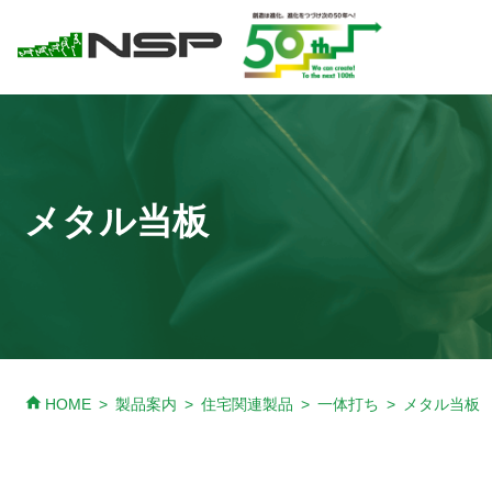
メタル当板
home
HOME
製品案内
住宅関連製品
一体打ち
メタル当板