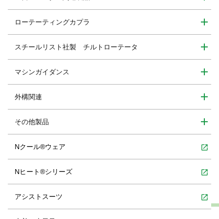
ローテーティングカプラ
スチールリスト社製 チルトローテータ
マシンガイダンス
外構関連
その他製品
Nクール®ウェア
open_in_new
Nヒート®シリーズ
open_in_new
アシストスーツ
open_in_new