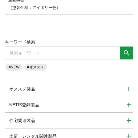
（塗装仕様：アイボリー色）
キーワード検索
search
#NEW
#オススメ
オススメ製品
NETIS登録製品
住宅関連製品
土留・レンタル関連製品