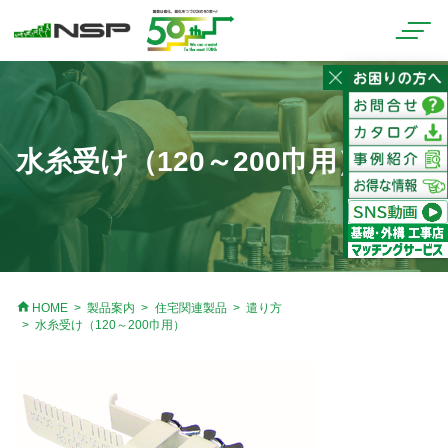
水糸受け（120～200巾用）
home
HOME
製品案内
住宅関連製品
遣り方
水糸受け（120～200巾用）