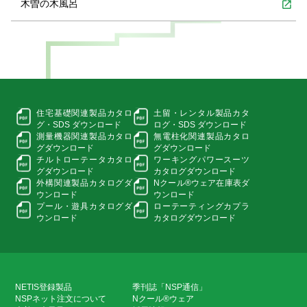
木曽の木風呂
open_in_new
住宅基礎関連製品カタロ
土留・レンタル製品カタ
グ・
SDS ダウンロード
ログ・
SDS ダウンロード
測量機器関連製品カタロ
無電柱化関連製品カタロ
グ
ダウンロード
グ
ダウンロード
チルトローテータカタロ
ワーキングパワースーツ
グ
ダウンロード
カタログダウンロード
外構関連製品カタログ
ダ
Nクール®ウェア在庫表
ダ
ウンロード
ウンロード
プール・遊具カタログ
ダ
ローテーティングカプラ
ウンロード
カタログダウンロード
NETIS登録製品
季刊誌「NSP通信」
NSPネット注文について
Nクール®ウェア