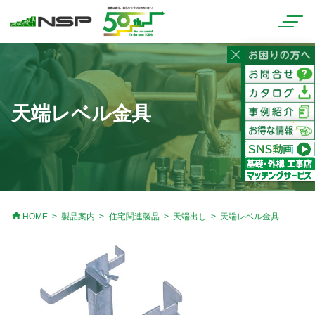
天端レベル金具
home
HOME
製品案内
住宅関連製品
天端出し
天端レベル金具