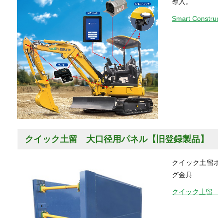
導入。
Smart Cons
クイック土留 大口径用パネル【旧登録製品】
クイック土留ボ
グ金具
クイック土留