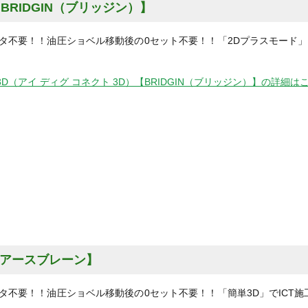
D）【BRIDGIN（ブリッジン）】
タ不要！！油圧ショベル移動後の0セット不要！！「2Dプラスモード」で
。
nect 3D（アイ ディグ コネクト 3D）【BRIDGIN（ブリッジン）】の詳細は
nce 【アースブレーン】
タ不要！！油圧ショベル移動後の0セット不要！！「簡単3D」でICT施