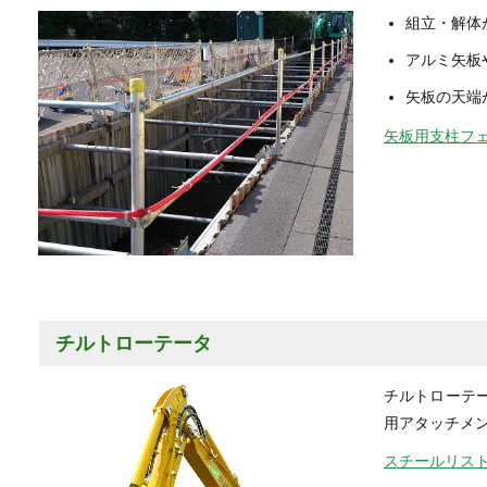
組立・解体
アルミ矢板
矢板の天端
矢板用支柱フ
チルトローテータ
チルトローテ
用アタッチメ
スチールリス