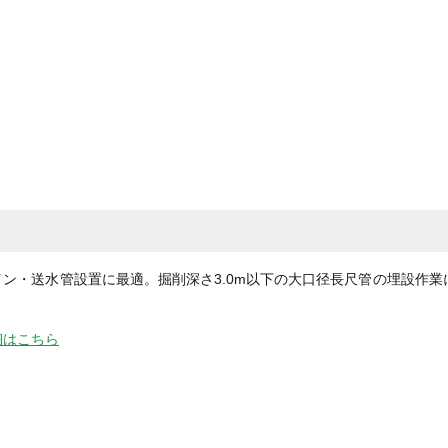
ン・送水管設置に最適。掘削深さ3.0m以下の大口径長尺管の埋設作業
細はこちら