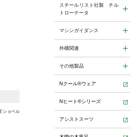
スチールリスト社製 チル
トローテータ
マシンガイダンス
外構関連
その他製品
Nクール®ウェア
open_in_new
Nヒート®シリーズ
open_in_new
圧ショベル
アシストスーツ
open_in_new
木曽の木風呂