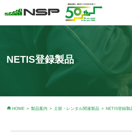
NETIS登録製品
home
HOME
製品案内
土留・レンタル関連製品
NETIS登録製