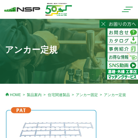
アンカー定規
home
HOME
製品案内
住宅関連製品
アンカー固定
アンカー定規