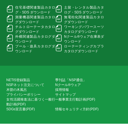
住宅基礎関連製品カタロ
土留・レンタル製品カタ
グ・
SDS ダウンロード
ログ・
SDS ダウンロード
測量機器関連製品カタロ
無電柱化関連製品カタロ
グ
ダウンロード
グ
ダウンロード
チルトローテータカタロ
ワーキングパワースーツ
グ
ダウンロード
カタログダウンロード
外構関連製品カタログ
ダ
Nクール®ウェア在庫表
ダ
ウンロード
ウンロード
プール・遊具カタログ
ダ
ローテーティングカプラ
ウンロード
カタログダウンロード
NETIS登録製品
季刊誌「NSP通信」
NSPネット注文について
Nクール®ウェア
木曽の木風呂
採用情報
プライバシーポリシー
サイトマップ
女性活躍推進法に基づく一般行
一般事業主行動計画(PDF)
動計画(PDF)
SDGs宣言書(PDF)
情報セキュリティ方針(PDF)