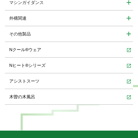
マシンガイダンス
外構関連
その他製品
Nクール®ウェア
open_in_new
Nヒート®シリーズ
open_in_new
アシストスーツ
open_in_new
木曽の木風呂
open_in_new