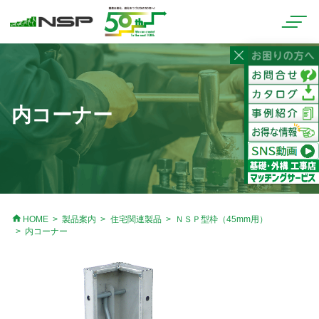
内コーナー
home
HOME
製品案内
住宅関連製品
ＮＳＰ型枠（45mm用）
内コーナー