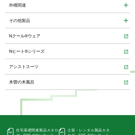
外構関連
その他製品
Nクール®ウェア
open_in_new
Nヒート®シリーズ
open_in_new
アシストスーツ
open_in_new
木曽の木風呂
open_in_new
住宅基礎関連製品カタロ
土留・レンタル製品カタ