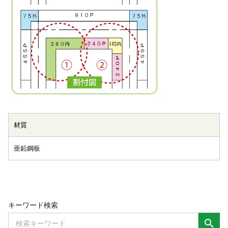
材質
亜鉛鋼板
キーワード検索
search