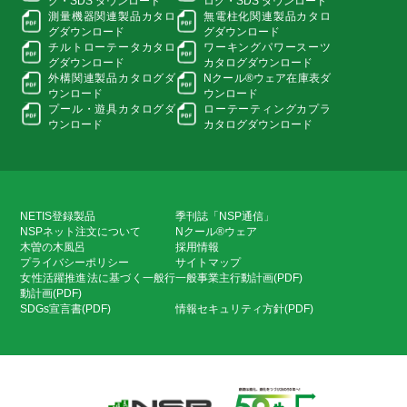
グ・
SDS ダウンロード
ログ・
SDS ダウンロード
測量機器関連製品カタロ
無電柱化関連製品カタロ
グ
ダウンロード
グ
ダウンロード
チルトローテータカタロ
ワーキングパワースーツ
グ
ダウンロード
カタログダウンロード
外構関連製品カタログ
ダ
Nクール®ウェア在庫表
ダ
ウンロード
ウンロード
プール・遊具カタログ
ダ
ローテーティングカプラ
ウンロード
カタログダウンロード
NETIS登録製品
季刊誌「NSP通信」
NSPネット注文について
Nクール®ウェア
木曽の木風呂
採用情報
プライバシーポリシー
サイトマップ
女性活躍推進法に基づく一般行
一般事業主行動計画(PDF)
動計画(PDF)
SDGs宣言書(PDF)
情報セキュリティ方針(PDF)