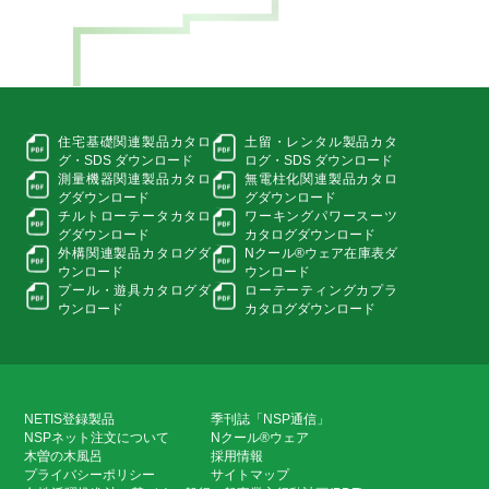
住宅基礎関連製品カタロ
土留・レンタル製品カタ
グ・
SDS ダウンロード
ログ・
SDS ダウンロード
測量機器関連製品カタロ
無電柱化関連製品カタロ
グ
ダウンロード
グ
ダウンロード
チルトローテータカタロ
ワーキングパワースーツ
グ
ダウンロード
カタログダウンロード
外構関連製品カタログ
ダ
Nクール®ウェア在庫表
ダ
ウンロード
ウンロード
プール・遊具カタログ
ダ
ローテーティングカプラ
ウンロード
カタログダウンロード
NETIS登録製品
季刊誌「NSP通信」
NSPネット注文について
Nクール®ウェア
木曽の木風呂
採用情報
プライバシーポリシー
サイトマップ