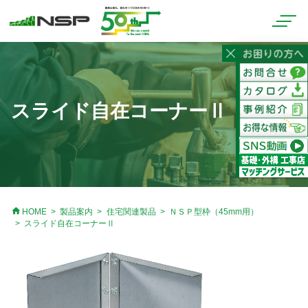
スライド自在コーナーⅡ
home
HOME
製品案内
住宅関連製品
ＮＳＰ型枠（45mm用）
スライド自在コーナーⅡ