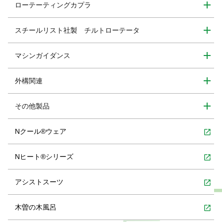
ローテーティングカプラ
スチールリスト社製 チルトローテータ
マシンガイダンス
外構関連
その他製品
Nクール®ウェア
open_in_new
Nヒート®シリーズ
open_in_new
アシストスーツ
open_in_new
木曽の木風呂
open_in_new