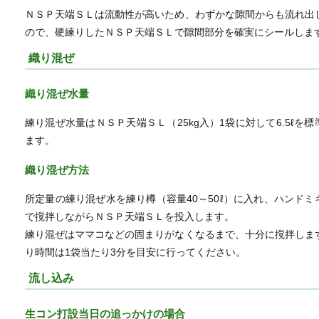
ＮＳＰ天端ＳＬは流動性が高いため、わずかな隙間からも流れ出
ので、硬練りしたＮＳＰ天端ＳＬで隙間部分を確実にシールしま
織り混ぜ
織り混ぜ水量
練り混ぜ水量はＮＳＰ天端ＳＬ（25kg入）1袋に対して6.5ℓを標
ます。
織り混ぜ方法
所定量の練り混ぜ水を練り樽（容量40～50ℓ）に入れ、ハンドミ
で撹拌しながらＮＳＰ天端ＳＬを投入します。
練り混ぜはママコなどの固まりがなくなるまで、十分に撹拌しま
り時間は1袋当たり3分を目安に行ってください。
流し込み
生コン打設当日の追っかけの場合