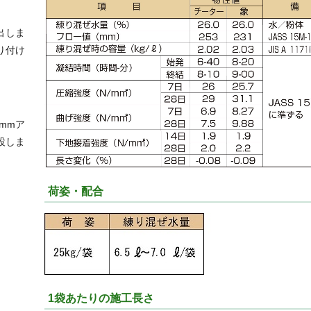
出しま
り付け
mmア
設しま
荷姿・配合
1袋あたりの施工長さ