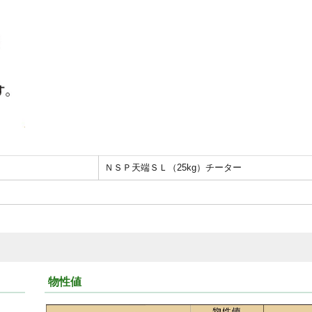
ＮＳＰ天端ＳＬ（25kg）チーター
物性値