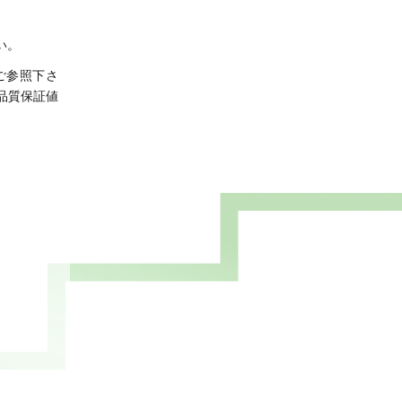
い。
ご参照下さ
品質保証値