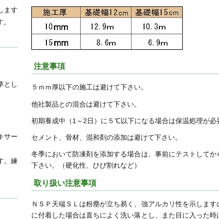
します
す。
注意事項
準とし
５ｍｍ厚以下の施工は避けて下さい。
他社製品との混合は避けて下さい。
初期養成中（1～2日）に５℃以下になる場合は保温処理が必
キサー
セメント、骨材、混和剤の添加は避けて下さい。
冬季において防凍剤を添加する場合は、事前にテストしてか
す。練
下さい。（硬化性、ひび割れなど）
取り扱い注意事項
ＮＳＰ天端ＳＬは粉塵が立ち易く、強アルカリ性を示します
に付着した場合は直ちによく洗い落とし、また目に入った時