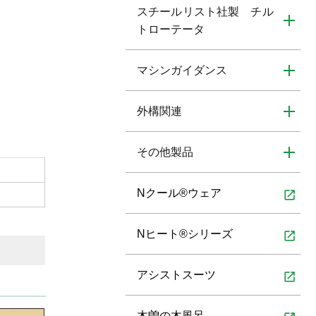
スチールリスト社製 チル
トローテータ
マシンガイダンス
外構関連
その他製品
Nクール®ウェア
open_in_new
Nヒート®シリーズ
open_in_new
アシストスーツ
open_in_new
木曽の木風呂