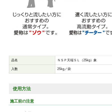
品名
ＮＳＰ天端ＳＬ（25kg）象
入数
25kg／袋
使用方法
施工前の注意