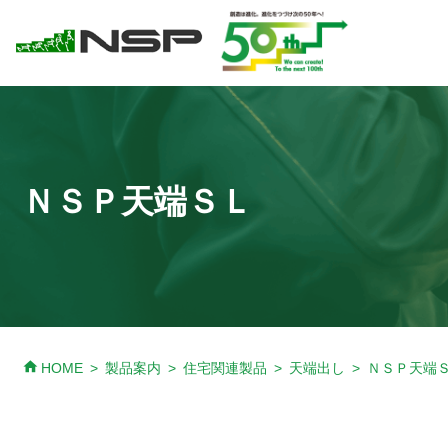
ＮＳＰ天端ＳＬ
home
HOME
製品案内
住宅関連製品
天端出し
ＮＳＰ天端