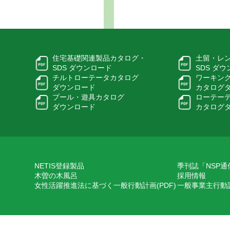
住宅基礎関連製品カタログ・
土留・レ
SDS ダウンロード
SDS ダ
チルトローテータカタログ
ワーキン
ダウンロード
カタログ
プール・遊具カタログ
ローテー
ダウンロード
カタログ
NETIS登録製品
季刊誌「NSP通
木曽の木風呂
採用情報
女性活躍推進法に基づく一般行動計画(PDF)
一般事業主行動計