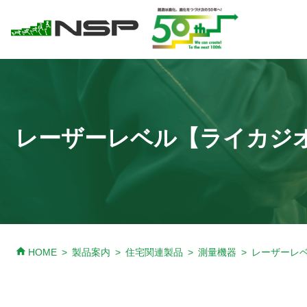
レーザーレベル【ライカジ
home
HOME
製品案内
住宅関連製品
測量機器
レーザーレ