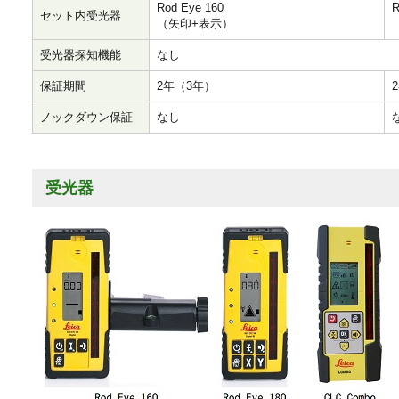
Rod Eye 160
R
セット内受光器
（矢印+表示）
受光器探知機能
なし
保証期間
2年（3年）
ノックダウン保証
なし
受光器