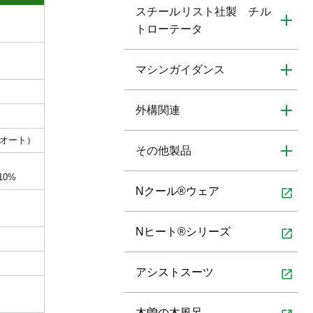
スチールリスト社製 チル
トローテータ
マシンガイダンス
外構関連
ルオート）
その他製品
10%
Nクール®ウェア
open_in_new
Nヒート®シリーズ
open_in_new
アシストスーツ
open_in_new
木曽の木風呂