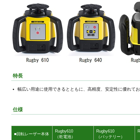
特長
幅広い用途に使用できるとともに、高精度、安定性に優れてお
仕様
Rugby610
Rugby610
R
■回転レーザー本体
（乾電池）
（バッテリー）