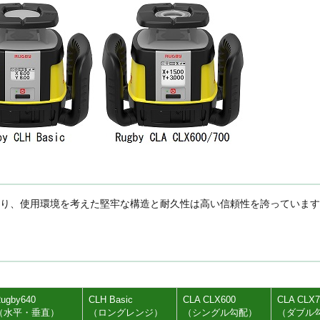
り、使用環境を考えた堅牢な構造と耐久性は高い信頼性を誇っています
ugby640
CLH Basic
CLA CLX600
CLA CLX7
（水平・垂直）
（ロングレンジ）
（シングル勾配）
（ダブル