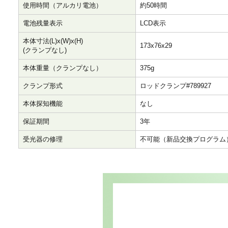
使用時間（アルカリ電池）
約50時間
電池残量表示
LCD表示
本体寸法(L)x(W)x(H)
173x76x29
(クランプなし)
本体重量（クランプなし）
375g
クランプ形式
ロッドクランプ#789927
本体探知機能
なし
保証期間
3年
受光器の修理
不可能（新品交換プログラム