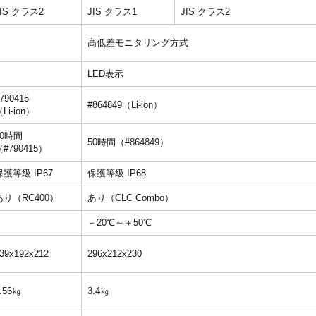
JIS クラス2
JIS クラス1
JIS クラス2
高低差モニタリング方式
LED表示
790415
#864849（Li-ion）
Li-ion）
40時間
50時間（#864849）
（#790415）
保護等級 IP67
保護等級 IP68
あり（RC400）
あり（CLC Combo）
－20℃～＋50℃
39x192x212
296x212x230
.56㎏
3.4㎏