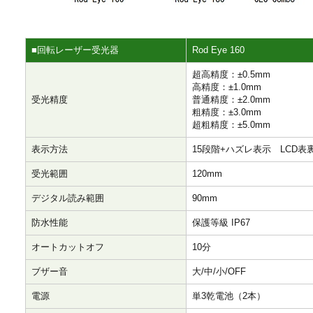
■回転レーザー受光器
Rod Eye 160
超高精度：±0.5mm
高精度：±1.0mm
受光精度
普通精度：±2.0mm
粗精度：±3.0mm
超粗精度：±5.0mm
表示方法
15段階+ハズレ表示 LCD表
受光範囲
120mm
デジタル読み範囲
90mm
防水性能
保護等級 IP67
オートカットオフ
10分
ブザー音
大/中/小/OFF
電源
単3乾電池（2本）