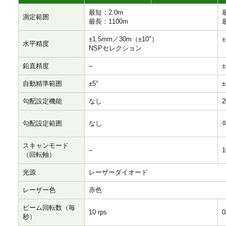
最短：2.0m
測定範囲
最長：1100m
±1.5mm／30m（±10″）
水平精度
NSPセレクション
鉛直精度
–
±
自動精準範囲
±5°
±
勾配設定機能
なし
勾配設定範囲
なし
スキャンモード
–
1
（回転軸）
光源
レーザーダイオード
レーザー色
赤色
ビーム回転数（毎
10 rps
0
秒）