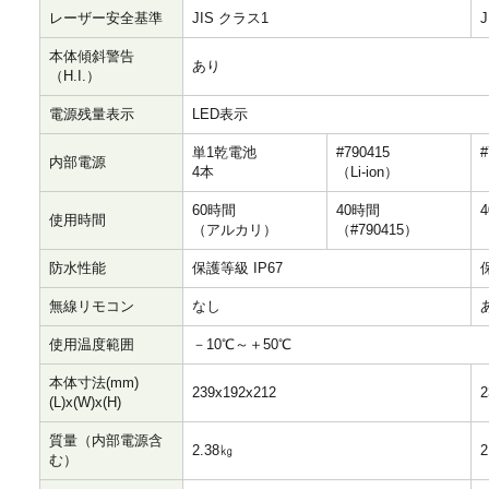
レーザー安全基準
JIS クラス1
本体傾斜警告
あり
（H.I.）
電源残量表示
LED表示
単1乾電池
#790415
#
内部電源
4本
（Li-ion）
（
60時間
40時間
使用時間
（アルカリ）
（#790415）
防水性能
保護等級 IP67
無線リモコン
なし
使用温度範囲
－10℃～＋50℃
本体寸法(mm)
239x192x212
2
(L)x(W)x(H)
質量（内部電源含
2.38㎏
2
む）