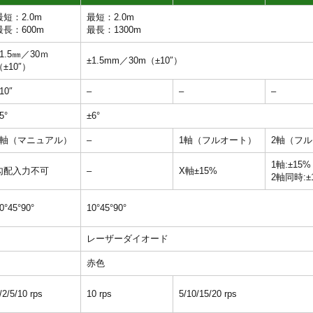
最短：2.0m
最短：2.0m
最長：600m
最長：1300m
±1.5㎜／30ｍ
±1.5mm／30m（±10″）
（±10″）
10″
–
–
–
5°
±6°
2軸（マニュアル）
–
1軸（フルオート）
2軸（フ
1軸:±15%
勾配入力不可
–
X軸±15%
2軸同時:±
0°45°90°
10°45°90°
レーザーダイオード
赤色
/2/5/10 rps
10 rps
5/10/15/20 rps