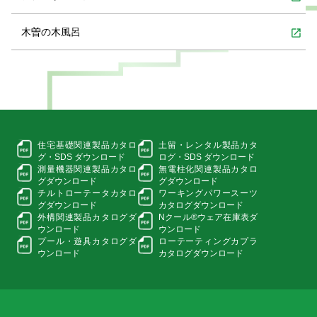
木曽の木風呂
open_in_new
住宅基礎関連製品カタロ
土留・レンタル製品カタ
グ・
SDS ダウンロード
ログ・
SDS ダウンロード
測量機器関連製品カタロ
無電柱化関連製品カタロ
グ
ダウンロード
グ
ダウンロード
チルトローテータカタロ
ワーキングパワースーツ
グ
ダウンロード
カタログダウンロード
外構関連製品カタログ
ダ
Nクール®ウェア在庫表
ダ
ウンロード
ウンロード
プール・遊具カタログ
ダ
ローテーティングカプラ
ウンロード
カタログダウンロード