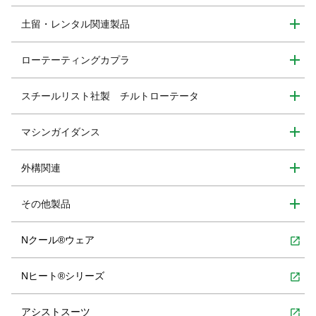
土留・レンタル関連製品
ローテーティングカプラ
スチールリスト社製 チルトローテータ
マシンガイダンス
外構関連
その他製品
Nクール®ウェア
open_in_new
Nヒート®シリーズ
open_in_new
アシストスーツ
open_in_new