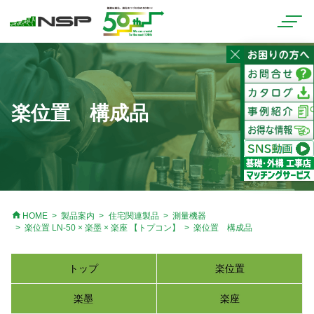
楽位置 構成品
home
HOME
製品案内
住宅関連製品
測量機器
楽位置 LN-50 × 楽墨 × 楽座 【トプコン】
楽位置 構成品
トップ
楽位置
楽墨
楽座