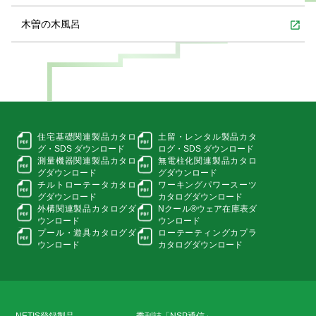
木曽の木風呂
open_in_new
住宅基礎関連製品カタロ
土留・レンタル製品カタ
グ・
SDS ダウンロード
ログ・
SDS ダウンロード
測量機器関連製品カタロ
無電柱化関連製品カタロ
グ
ダウンロード
グ
ダウンロード
チルトローテータカタロ
ワーキングパワースーツ
グ
ダウンロード
カタログダウンロード
外構関連製品カタログ
ダ
Nクール®ウェア在庫表
ダ
ウンロード
ウンロード
プール・遊具カタログ
ダ
ローテーティングカプラ
ウンロード
カタログダウンロード