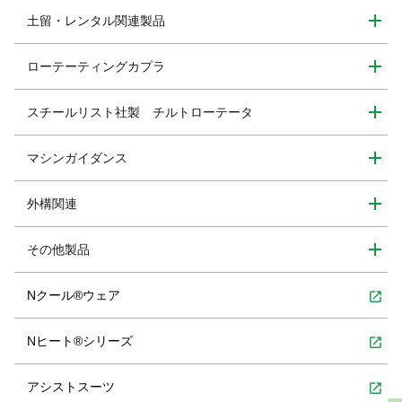
土留・レンタル関連製品
ローテーティングカプラ
スチールリスト社製 チルトローテータ
マシンガイダンス
外構関連
その他製品
Nクール®ウェア
open_in_new
Nヒート®シリーズ
open_in_new
アシストスーツ
open_in_new