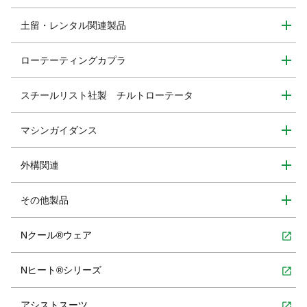
土留・レンタル関連製品
ローテーティングカプラ
スチールリスト社製 チルトローテータ
マシンガイダンス
外構関連
その他製品
Nクール®ウェア
open_in_new
Nヒート®シリーズ
open_in_new
アシストスーツ
open_in_new