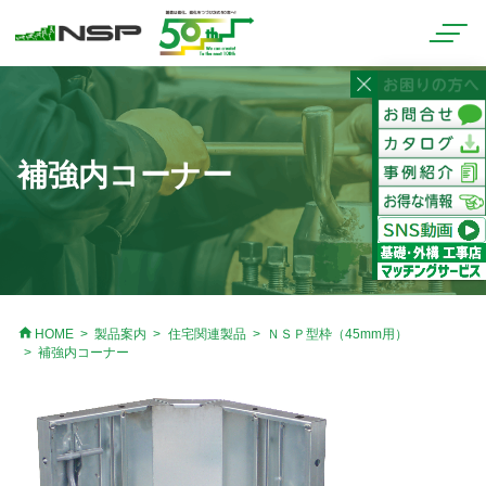
補強内コーナー
home
HOME
製品案内
住宅関連製品
ＮＳＰ型枠（45mm用）
補強内コーナー