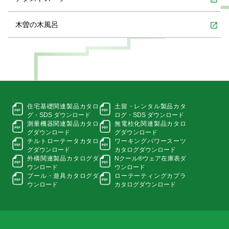
木曽の木風呂
open_in_new
住宅基礎関連製品カタロ
土留・レンタル製品カタ
グ・
SDS ダウンロード
ログ・
SDS ダウンロード
測量機器関連製品カタロ
無電柱化関連製品カタロ
グ
ダウンロード
グ
ダウンロード
チルトローテータカタロ
ワーキングパワースーツ
グ
ダウンロード
カタログダウンロード
外構関連製品カタログ
ダ
Nクール®ウェア在庫表
ダ
ウンロード
ウンロード
プール・遊具カタログ
ダ
ローテーティングカプラ
ウンロード
カタログダウンロード