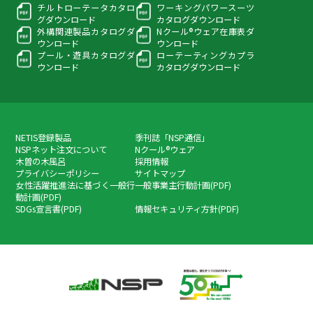
チルトローテータカタロ
ワーキングパワースーツ
グ
ダウンロード
カタログダウンロード
外構関連製品カタログ
ダ
Nクール®ウェア在庫表
ダ
ウンロード
ウンロード
プール・遊具カタログ
ダ
ローテーティングカプラ
ウンロード
カタログダウンロード
NETIS登録製品
季刊誌「NSP通信」
NSPネット注文について
Nクール®ウェア
木曽の木風呂
採用情報
プライバシーポリシー
サイトマップ
女性活躍推進法に基づく一般行
一般事業主行動計画(PDF)
動計画(PDF)
SDGs宣言書(PDF)
情報セキュリティ方針(PDF)