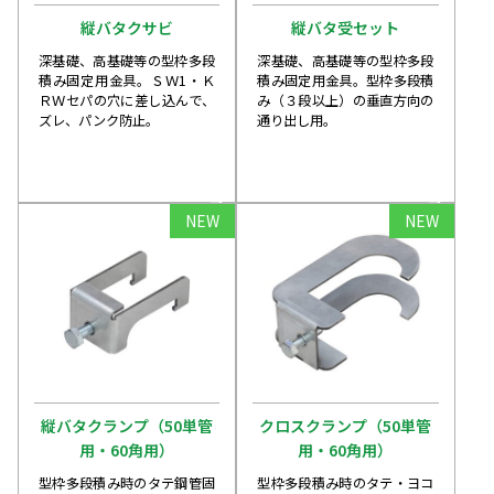
縦バタクサビ
縦バタ受セット
深基礎、高基礎等の型枠多段
深基礎、高基礎等の型枠多段
積み固定用金具。ＳＷ1・Ｋ
積み固定用金具。型枠多段積
ＲＷセパの穴に差し込んで、
み（３段以上）の垂直方向の
ズレ、パンク防止。
通り出し用。
arrow_forward
arrow_forward
NEW
NEW
縦バタクランプ（50単管
クロスクランプ（50単管
用・60角用）
用・60角用）
型枠多段積み時のタテ鋼管固
型枠多段積み時のタテ・ヨコ