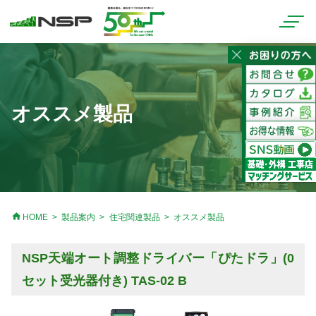
オススメ製品
home
HOME
製品案内
住宅関連製品
オススメ製品
NSP天端オート調整ドライバー「ぴたドラ」(0
セット受光器付き) TAS-02 B