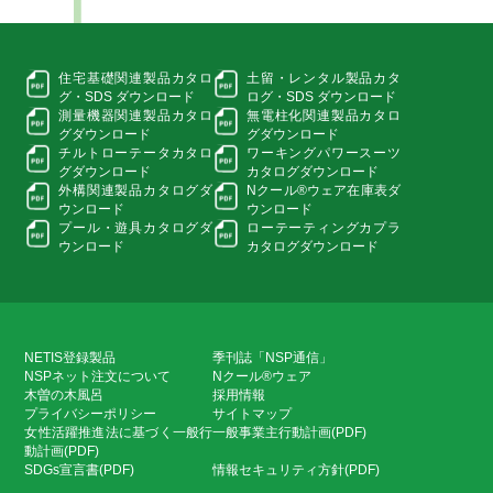
住宅基礎関連製品カタロ
土留・レンタル製品カタ
グ・
SDS ダウンロード
ログ・
SDS ダウンロード
測量機器関連製品カタロ
無電柱化関連製品カタロ
グ
ダウンロード
グ
ダウンロード
チルトローテータカタロ
ワーキングパワースーツ
グ
ダウンロード
カタログダウンロード
外構関連製品カタログ
ダ
Nクール®ウェア在庫表
ダ
ウンロード
ウンロード
プール・遊具カタログ
ダ
ローテーティングカプラ
ウンロード
カタログダウンロード
NETIS登録製品
季刊誌「NSP通信」
NSPネット注文について
Nクール®ウェア
木曽の木風呂
採用情報
プライバシーポリシー
サイトマップ
女性活躍推進法に基づく一般行
一般事業主行動計画(PDF)
動計画(PDF)
SDGs宣言書(PDF)
情報セキュリティ方針(PDF)