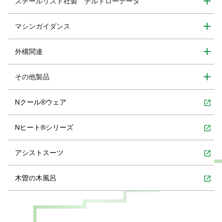
スチールリスト社製 チルトローテータ
マシンガイダンス
外構関連
その他製品
Nクール®ウェア
open_in_new
Nヒート®シリーズ
open_in_new
アシストスーツ
open_in_new
木曽の木風呂
open_in_new