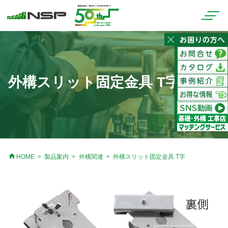
外構スリット固定金具 T字
home
HOME
製品案内
外構関連
外構スリット固定金具 T字