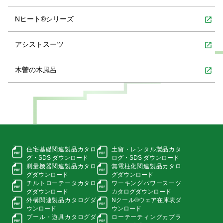
Nヒート®シリーズ
open_in_new
アシストスーツ
open_in_new
木曽の木風呂
open_in_new
住宅基礎関連製品カタロ
土留・レンタル製品カタ
グ・
SDS ダウンロード
ログ・
SDS ダウンロード
測量機器関連製品カタロ
無電柱化関連製品カタロ
グ
ダウンロード
グ
ダウンロード
チルトローテータカタロ
ワーキングパワースーツ
グ
ダウンロード
カタログダウンロード
外構関連製品カタログ
ダ
Nクール®ウェア在庫表
ダ
ウンロード
ウンロード
プール・遊具カタログ
ダ
ローテーティングカプラ