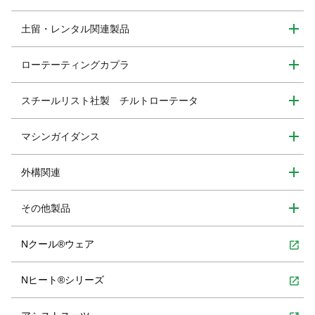
土留・レンタル関連製品
ローテーティングカプラ
スチールリスト社製 チルトローテータ
マシンガイダンス
外構関連
その他製品
Nクール®ウェア
open_in_new
Nヒート®シリーズ
open_in_new