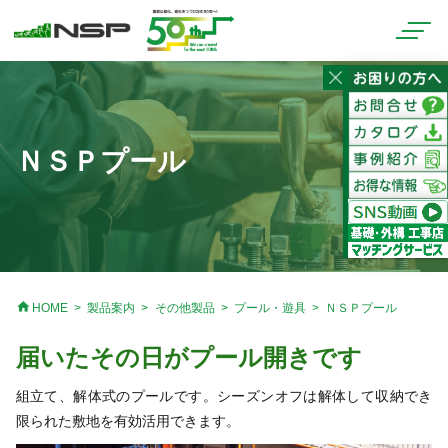
ＮＳＰプール
home
HOME
製品案内
その他製品
プール・遊具
ＮＳＰプール
届いたその日がプール開きです
組立て、解体式のプールです。シーズンオフは解体して収納でき
限られた敷地を有効活用できます。