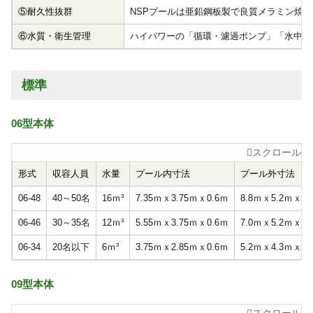
⑤耐久性抜群
NSPプールは亜鉛鋼板製で良質メラミン焼
⑥水質・衛生管理
ハイパワーの「循環・濾過ポンプ」「水中ク
標準
06型本体
形式
収容人員
水量
プール内寸法
プール外寸法
06-48
40～50名
16ｍ³
7.35ｍｘ3.75ｍｘ0.6ｍ
8.8ｍｘ5.2ｍｘ1.
06-46
30～35名
12ｍ³
5.55ｍｘ3.75ｍｘ0.6ｍ
7.0ｍｘ5.2ｍｘ1.
06-34
20名以下
6ｍ³
3.75ｍｘ2.85ｍｘ0.6ｍ
5.2ｍｘ4.3ｍｘ1.
09型本体