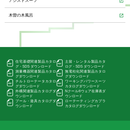
アシストスーツ
open_in_new
木曽の木風呂
open_in_new
住宅基礎関連製品カタロ
土留・レンタル製品カタ
グ・
SDS ダウンロード
ログ・
SDS ダウンロード
測量機器関連製品カタロ
無電柱化関連製品カタロ
グ
ダウンロード
グ
ダウンロード
チルトローテータカタロ
ワーキングパワースーツ
グ
ダウンロード
カタログダウンロード
外構関連製品カタログ
ダ
Nクール®ウェア在庫表
ダ
ウンロード
ウンロード
プール・遊具カタログ
ダ
ローテーティングカプラ
ウンロード
カタログダウンロード