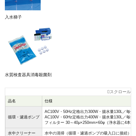
入水梯子
水質検査器具消毒殺菌剤
品名
仕様
AC100V・50Hz定格出力300W・揚水量130L／毎分
循環・濾過ポンプ
AC100V・60Hz定格出力400W・揚水量130L／毎分
フィルター 30～40μ×250mm×60φ（浄水器に4本
水中クリーナー
水中の清掃（循環・濾過ポンプの吸入口に接続）