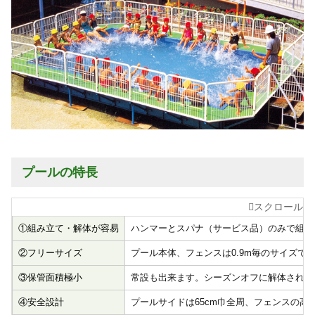
プールの特長
①組み立て・解体が容易
ハンマーとスパナ（サービス品）のみで組立、
②フリーサイズ
プール本体、フェンスは0.9m毎のサイズ
③保管面積極小
常設も出来ます。シーズンオフに解体される場合
④安全設計
プールサイドは65cm巾全周、フェンスの高