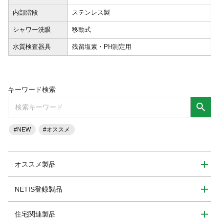
内部階段
ステンレス製
シャワー洗眼
移動式
水質検査器具
残留塩素・PH測定用
キーワード検索
search
#NEW
#オススメ
オススメ製品
NETIS登録製品
住宅関連製品